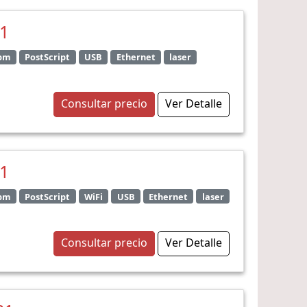
31
ppm
PostScript
USB
Ethernet
laser
Consultar precio
Ver Detalle
31
ppm
PostScript
WiFi
USB
Ethernet
laser
Consultar precio
Ver Detalle