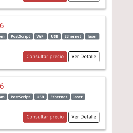
36
ppm
PostScript
WiFi
USB
Ethernet
laser
Consultar precio
Ver Detalle
36
ppm
PostScript
USB
Ethernet
laser
Consultar precio
Ver Detalle