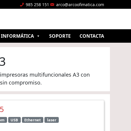
985 258 151
arco@arcoofimatica.com
INFORMÁTICA
SOPORTE
CONTACTA
A3
 impresoras multifuncionales A3 con
o sin compromiso.
25
ppm
USB
Ethernet
laser