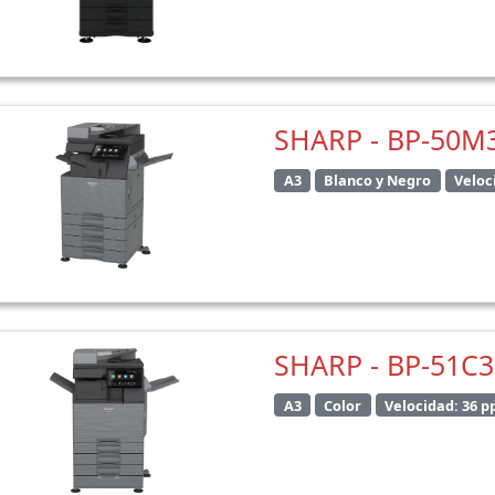
SHARP - BP-50M
A3
Blanco y Negro
Veloc
SHARP - BP-51C
A3
Color
Velocidad: 36 