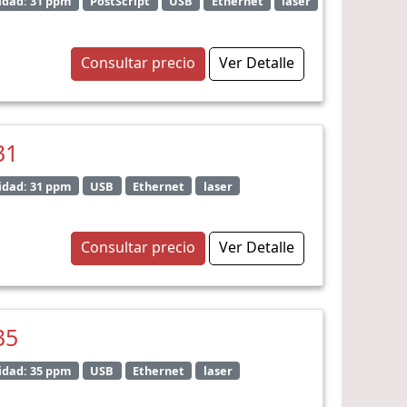
idad: 31 ppm
PostScript
USB
Ethernet
laser
Consultar precio
Ver Detalle
31
idad: 31 ppm
USB
Ethernet
laser
Consultar precio
Ver Detalle
35
idad: 35 ppm
USB
Ethernet
laser