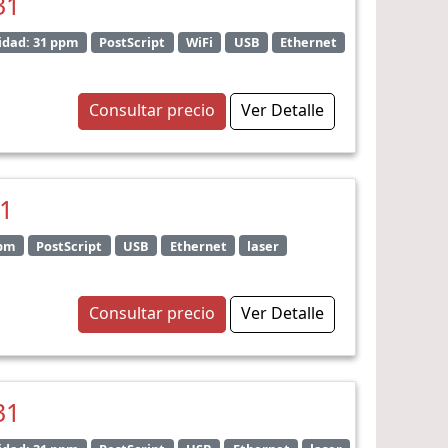
31
idad: 31 ppm
PostScript
WiFi
USB
Ethernet
Consultar precio
Ver Detalle
31
ppm
PostScript
USB
Ethernet
laser
Consultar precio
Ver Detalle
31