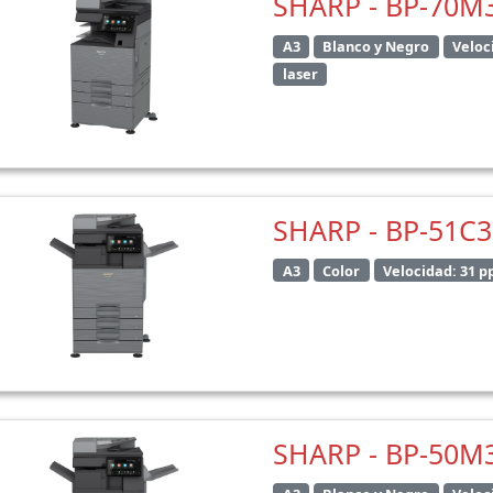
SHARP - BP-70M
A3
Blanco y Negro
Veloc
laser
SHARP - BP-51C
A3
Color
Velocidad: 31 
SHARP - BP-50M