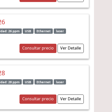
26
idad: 26 ppm
USB
Ethernet
laser
Consultar precio
Ver Detalle
28
idad: 28 ppm
USB
Ethernet
laser
Consultar precio
Ver Detalle